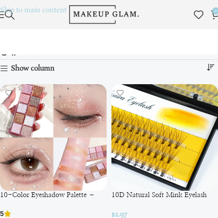
Skip to main content
0
Очі
Головна
Show column
10-Color Eyeshadow Palette –
10D Natural Soft Mink Eyelash
Яскравий макіяж для кожної
Extensions – Вразьте всіх!
$
2.97
5
жінки