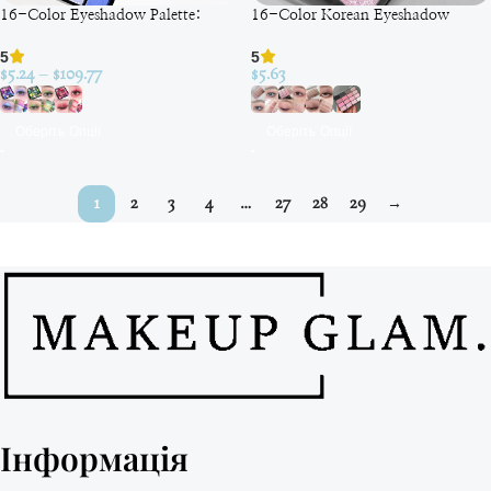
16-Color Eyeshadow Palette:
16-Color Korean Eyeshadow
Яскраві відтінки для
Palette – Ваш вибір для
5
5
неперевершеного макіяжу
ідеального макіяжу!
$
5.24
–
$
109.77
$
5.63
Оберіть Опції
Оберіть Опції
1
2
3
4
…
27
28
29
→
Інформація